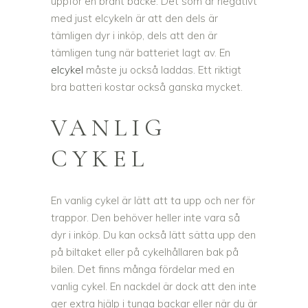
uppför en brant backe. Det som är negativt
med just elcykeln är att den dels är
tämligen dyr i inköp, dels att den är
tämligen tung när batteriet lagt av. En
elcykel
måste ju också laddas. Ett riktigt
bra batteri kostar också ganska mycket.
VANLIG
CYKEL
En vanlig cykel är lätt att ta upp och ner för
trappor. Den behöver heller inte vara så
dyr i inköp. Du kan också lätt sätta upp den
på biltaket eller på cykelhållaren bak på
bilen. Det finns många fördelar med en
vanlig cykel. En nackdel är dock att den inte
ger extra hjälp i tunga backar eller när du är