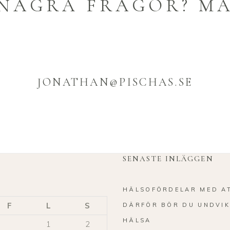
NÅGRA FRÅGOR? MA
JONATHAN@PISCHAS.SE
SENASTE INLÄGGEN
HÄLSOFÖRDELAR MED A
F
L
S
DÄRFÖR BÖR DU UNDVIK
HÄLSA
1
2